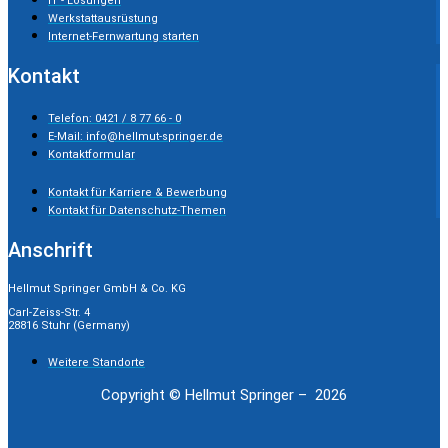
IT - Lösungen
Werkstattausrüstung
Internet-Fernwartung starten
Kontakt
Telefon: 0421 / 8 77 66 - 0
E-Mail: info@hellmut-springer.de
Kontaktformular
Kontakt für Karriere & Bewerbung
Kontakt für Datenschutz-Themen
Anschrift
Hellmut Springer GmbH & Co. KG
Carl-Zeiss-Str. 4
28816 Stuhr (Germany)
Weitere Standorte
Copyright © Hellmut Springer – 2026