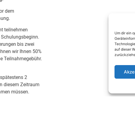
vor dem
nung.
ht teilnehmen
Um dir ein 
vor Schulungsbeginn.
Geräteinfor
ierungen bis zwei
Technologie
auf dieser W
chnen wir Ihnen 50%
zurückziehs
le Teilnahmegebühr.
Akze
is spätestens 2
in diesem Zeitraum
ehmen müssen.
r gesetzlichen MwSt.