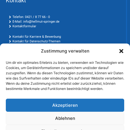
Kontakt
Telefon: 0421 / 8 77 66 - 0
E-Mail: info@hellmut-springer.de
Kontaktformular
Kontakt für Karriere & Bewerbung
Kontakt für Datenschutz-Themen
Zustimmung verwalten
Anschrift
Um dir ein optimales Erlebnis zu bieten, verwenden wir Technologien wie
Cookies, um Geräteinformationen zu speichern und/oder darauf
Hellmut Springer GmbH & Co. KG
zuzugreifen. Wenn du diesen Technologien zustimmst, können wir Daten
wie das Surfverhalten oder eindeutige IDs auf dieser Website verarbeiten.
Carl-Zeiss-Str. 4
Wenn du deine Zustimmung nicht erteilst oder zurückziehst, können
28816 Stuhr (Germany)
bestimmte Merkmale und Funktionen beeinträchtigt werden.
Weitere Standorte
Akzeptieren
Cookie-
Ablehnen
Impressum
Datenschutz
AGB/AEB
Richtlinie
(EU)